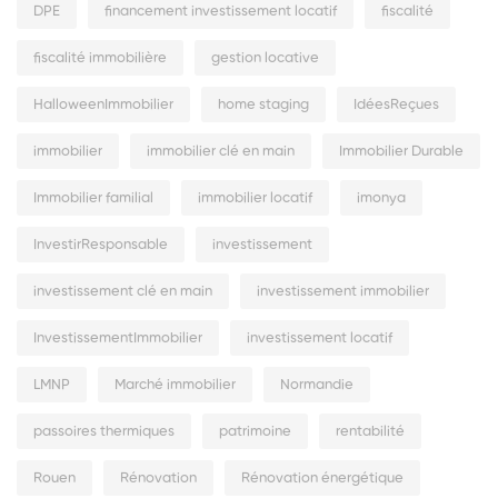
DPE
financement investissement locatif
fiscalité
fiscalité immobilière
gestion locative
HalloweenImmobilier
home staging
IdéesReçues
immobilier
immobilier clé en main
Immobilier Durable
Immobilier familial
immobilier locatif
imonya
InvestirResponsable
investissement
investissement clé en main
investissement immobilier
InvestissementImmobilier
investissement locatif
LMNP
Marché immobilier
Normandie
passoires thermiques
patrimoine
rentabilité
Rouen
Rénovation
Rénovation énergétique