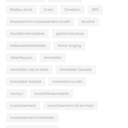
Bailleur privé
Caen
Donation
DPE
financement investissement locatif
fiscalité
fiscalité immobilière
gestion locative
HalloweenImmobilier
home staging
IdéesReçues
immobilier
immobilier clé en main
Immobilier Durable
Immobilier familial
immobilier locatif
imonya
InvestirResponsable
investissement
investissement clé en main
investissement immobilier