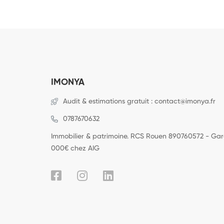
IMONYA
Audit & estimations gratuit : contact@imonya.fr
0787670632
Immobilier & patrimoine. RCS Rouen 890760572 - Ga
000€ chez AIG