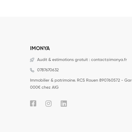
IMONYA
Audit & estimations gratuit : contact@imonya.fr
0787670632
Immobilier & patrimoine. RCS Rouen 890760572 - Ga
000€ chez AIG