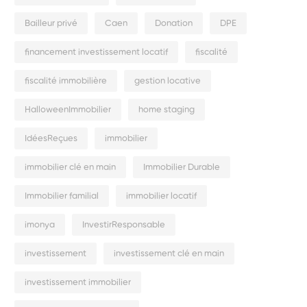
Bailleur privé
Caen
Donation
DPE
financement investissement locatif
fiscalité
fiscalité immobilière
gestion locative
HalloweenImmobilier
home staging
IdéesReçues
immobilier
immobilier clé en main
Immobilier Durable
Immobilier familial
immobilier locatif
imonya
InvestirResponsable
investissement
investissement clé en main
investissement immobilier