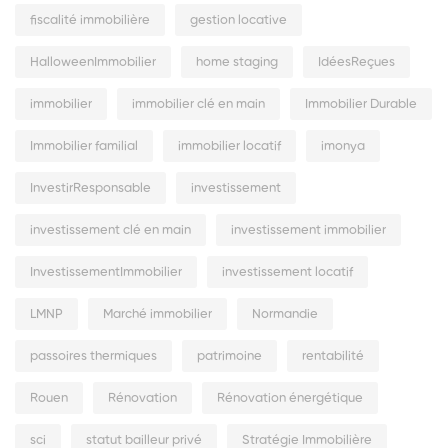
fiscalité immobilière
gestion locative
HalloweenImmobilier
home staging
IdéesReçues
immobilier
immobilier clé en main
Immobilier Durable
Immobilier familial
immobilier locatif
imonya
InvestirResponsable
investissement
investissement clé en main
investissement immobilier
InvestissementImmobilier
investissement locatif
LMNP
Marché immobilier
Normandie
passoires thermiques
patrimoine
rentabilité
Rouen
Rénovation
Rénovation énergétique
sci
statut bailleur privé
Stratégie Immobilière