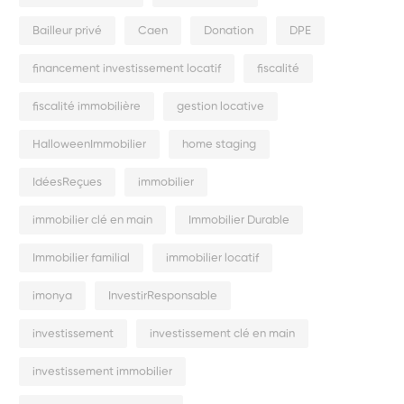
Bailleur privé
Caen
Donation
DPE
financement investissement locatif
fiscalité
fiscalité immobilière
gestion locative
HalloweenImmobilier
home staging
IdéesReçues
immobilier
immobilier clé en main
Immobilier Durable
Immobilier familial
immobilier locatif
imonya
InvestirResponsable
investissement
investissement clé en main
investissement immobilier