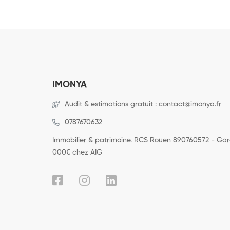
IMONYA
Audit & estimations gratuit : contact@imonya.fr
0787670632
Immobilier & patrimoine. RCS Rouen 890760572 - Ga
000€ chez AIG