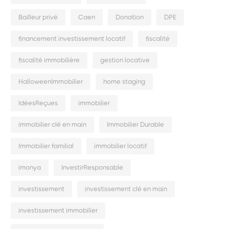
Bailleur privé
Caen
Donation
DPE
financement investissement locatif
fiscalité
fiscalité immobilière
gestion locative
HalloweenImmobilier
home staging
IdéesReçues
immobilier
immobilier clé en main
Immobilier Durable
Immobilier familial
immobilier locatif
imonya
InvestirResponsable
investissement
investissement clé en main
investissement immobilier