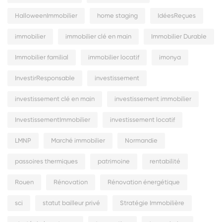
HalloweenImmobilier
home staging
IdéesReçues
immobilier
immobilier clé en main
Immobilier Durable
Immobilier familial
immobilier locatif
imonya
InvestirResponsable
investissement
investissement clé en main
investissement immobilier
InvestissementImmobilier
investissement locatif
LMNP
Marché immobilier
Normandie
passoires thermiques
patrimoine
rentabilité
Rouen
Rénovation
Rénovation énergétique
sci
statut bailleur privé
Stratégie Immobilière