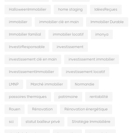
HalloweenImmobilier
home staging
IdéesReçues
immobilier
immobilier clé en main
Immobilier Durable
Immobilier familial
immobilier locatif
imonya
InvestirResponsable
investissement
investissement clé en main
investissement immobilier
InvestissementImmobilier
investissement locatif
LMNP
Marché immobilier
Normandie
passoires thermiques
patrimoine
rentabilité
Rouen
Rénovation
Rénovation énergétique
sci
statut bailleur privé
Stratégie Immobilière