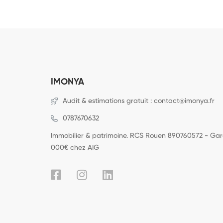
IMONYA
Audit & estimations gratuit : contact@imonya.fr
0787670632
Immobilier & patrimoine. RCS Rouen 890760572 - Ga
000€ chez AIG