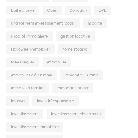
Bailleur privé
Caen
Donation
DPE
financement investissement locatif
fiscalité
fiscalité immobilière
gestion locative
HalloweenImmobilier
home staging
IdéesReçues
immobilier
immobilier clé en main
Immobilier Durable
Immobilier familial
immobilier locatif
imonya
InvestirResponsable
investissement
investissement clé en main
investissement immobilier