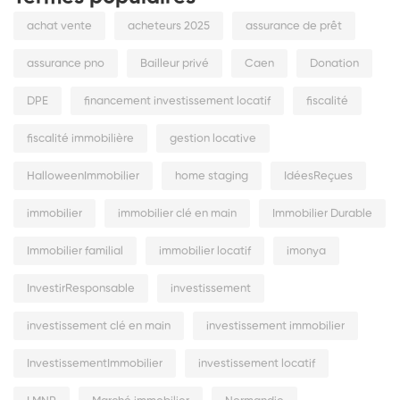
achat vente
acheteurs 2025
assurance de prêt
assurance pno
Bailleur privé
Caen
Donation
DPE
financement investissement locatif
fiscalité
fiscalité immobilière
gestion locative
HalloweenImmobilier
home staging
IdéesReçues
immobilier
immobilier clé en main
Immobilier Durable
Immobilier familial
immobilier locatif
imonya
InvestirResponsable
investissement
investissement clé en main
investissement immobilier
InvestissementImmobilier
investissement locatif