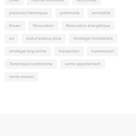
LMNP
Marché immobilier
Normandie
passoires thermiques
patrimoine
rentabilité
Rouen
Rénovation
Rénovation énergétique
sci
statut bailleur privé
Stratégie Immobilière
stratégie long terme
transaction
transmission
Transmission patrimoine
vente appartement
vente maison