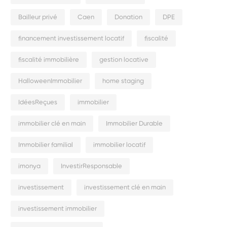
Bailleur privé
Caen
Donation
DPE
financement investissement locatif
fiscalité
fiscalité immobilière
gestion locative
HalloweenImmobilier
home staging
IdéesReçues
immobilier
immobilier clé en main
Immobilier Durable
Immobilier familial
immobilier locatif
imonya
InvestirResponsable
investissement
investissement clé en main
investissement immobilier