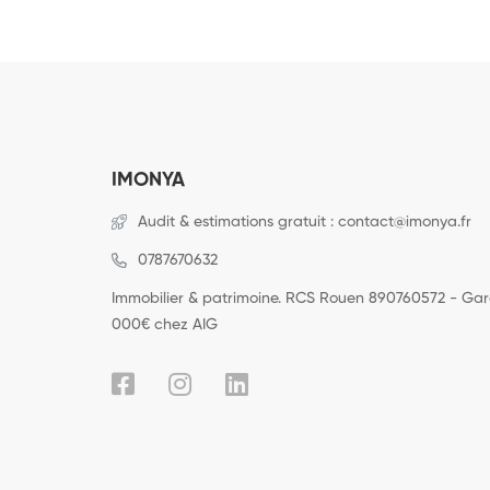
IMONYA
Audit & estimations gratuit : contact@imonya.fr
0787670632
Immobilier & patrimoine. RCS Rouen 890760572 - Ga
000€ chez AIG