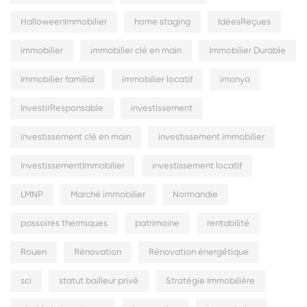
HalloweenImmobilier
home staging
IdéesReçues
immobilier
immobilier clé en main
Immobilier Durable
Immobilier familial
immobilier locatif
imonya
InvestirResponsable
investissement
investissement clé en main
investissement immobilier
InvestissementImmobilier
investissement locatif
LMNP
Marché immobilier
Normandie
passoires thermiques
patrimoine
rentabilité
Rouen
Rénovation
Rénovation énergétique
sci
statut bailleur privé
Stratégie Immobilière