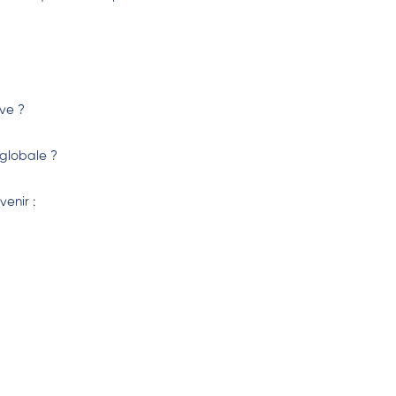
ve ?
 globale ?
enir :