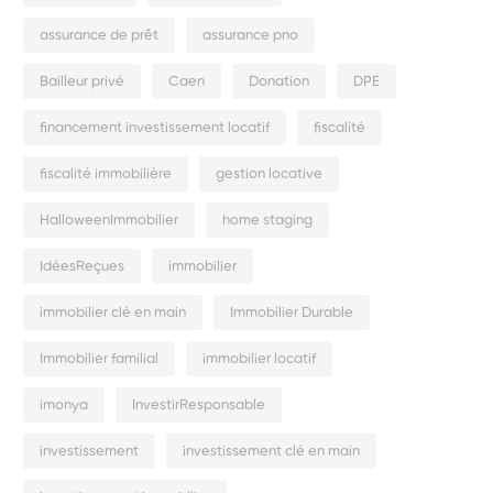
assurance de prêt
assurance pno
Bailleur privé
Caen
Donation
DPE
financement investissement locatif
fiscalité
fiscalité immobilière
gestion locative
HalloweenImmobilier
home staging
IdéesReçues
immobilier
immobilier clé en main
Immobilier Durable
Immobilier familial
immobilier locatif
imonya
InvestirResponsable
investissement
investissement clé en main