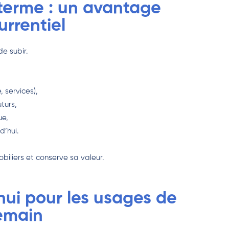
g terme : un avantage
rrentiel
e subir.
, services),
turs,
ue,
d’hui.
biliers et conserve sa valeur.
’hui pour les usages de
emain