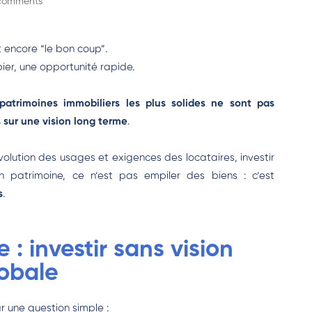
comments
 encore “le bon coup”.
pier, une opportunité rapide.
 patrimoines immobiliers les plus solides ne sont pas
 sur une vision long terme
.
olution des usages et exigences des locataires, investir
n patrimoine, ce n’est pas empiler des biens : c’est
s
.
e : investir sans vision
obale
 une question simple :