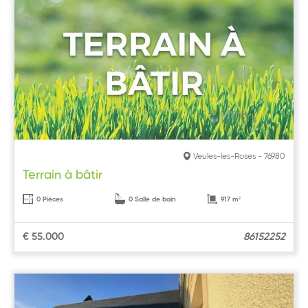
Veules-les-Roses - 76980
Terrain à bâtir
0 Pièces
0 Salle de bain
917 m²
€ 55.000
86152252