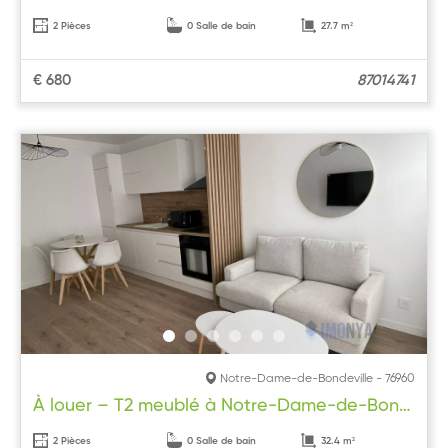
2 Pièces
0 Salle de bain
27.7 m²
€ 680
87014741
Notre-Dame-de-Bondeville - 76960
À louer – T2 meublé à Notre-Dame-de-Bondeville
2 Pièces
0 Salle de bain
32.4 m²