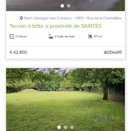
Saint-Georges-des-Coteaux - 17810 - Rue de la Cremaillère
Terrain à bâtir a proximité de SAINTES
0 Pièces
0 Salle de bain
571 m²
€ 62.800
86704695