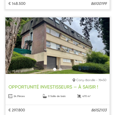
€ 148.500
86100199
Cany-Barville - 76450
OPPORTUNITÉ INVESTISSEURS — À SAISIR !
24 Pièces
0 Salle de bain
470 m²
€ 297.800
86152103