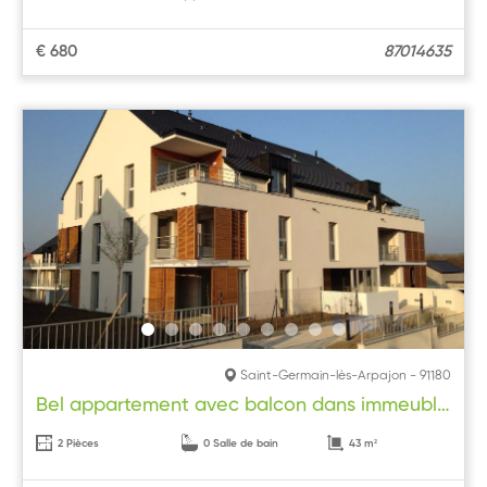
€ 680
87014635
Saint-Germain-lès-Arpajon - 91180
Bel appartement avec balcon dans immeuble de standing
2 Pièces
0 Salle de bain
43 m²