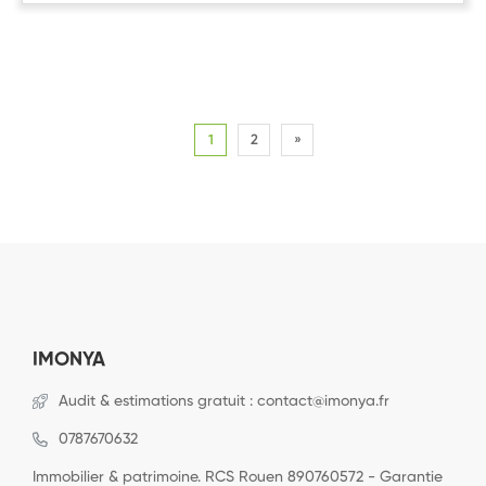
1
2
»
IMONYA
Audit & estimations gratuit : contact@imonya.fr
0787670632
Immobilier & patrimoine. RCS Rouen 890760572 - Garantie