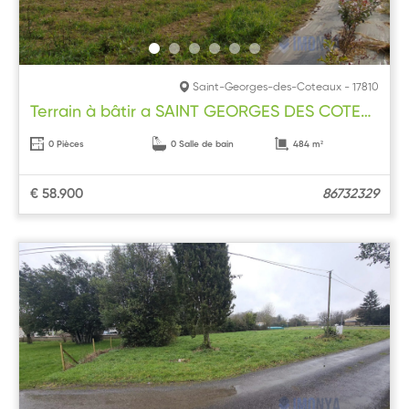
Saint-Georges-des-Coteaux - 17810
Terrain à bâtir a SAINT GEORGES DES COTEAUX
0 Pièces
0 Salle de bain
484 m²
€ 58.900
86732329