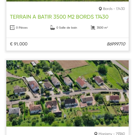
Bords - 17430
TERRAIN A BATIR 3500 M2 BORDS 17430
0 Pièces
0 Salle de bain
3500 m²
€ 91.000
86999710
Marigny - 79360