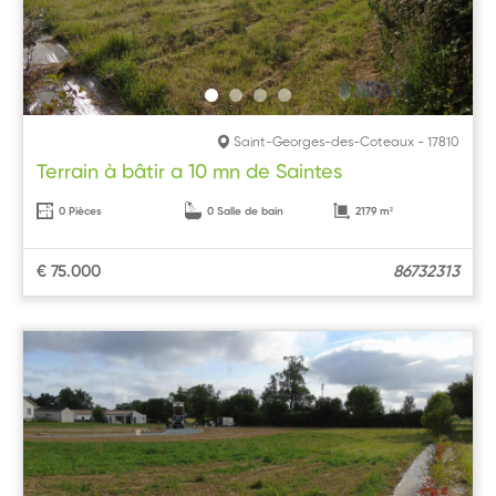
Saint-Georges-des-Coteaux - 17810
Terrain à bâtir a 10 mn de Saintes
0 Pièces
0 Salle de bain
2179 m²
€ 75.000
86732313