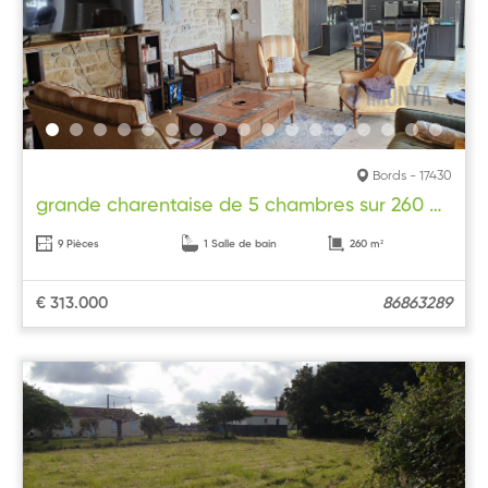
Bords - 17430
grande charentaise de 5 chambres sur 260 m2
9 Pièces
1 Salle de bain
260 m²
€ 313.000
86863289