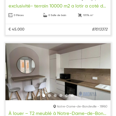
exclusivité- terrain 10000 m2 a lotir a coté de Niort
0 Pièces
0 Salle de bain
10174 m²
€ 45.000
87013372
Notre-Dame-de-Bondeville - 76960
À louer – T2 meublé à Notre-Dame-de-Bondeville